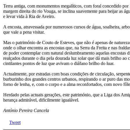
Terra antiga, com monumentos megalíticos, com foral concedido por D
margem direita do rio Vouga, se inclina suavemente para beijar as ág
e levar vida à Ria de Aveiro.
A encosta, atravessada por numerosos cursos de água, soalheira, arbor
que vale a pena visitar.
Mas o património de Couto de Esteves, que não é apenas de natureza mat
onde o olhar encontra as encostas que, na Serra da Freita e nas frald
de poder contemplar com natural deslumbramento aquelas encostas dis
realçados durante o dia pela dourada luz solar que dá mais brilho ao
cintilantes pontos de luz que avivam o diáfano brilho do luar.
Actualmente, por estradas com boas condições de circulação, serpente
burburinho dos grandes centros urbanos, respirando o ar puro das mo
forno de lenha, e, com o corpo e a alma reconfortados, com novo fôl
Herdado pelas actuais gerações, este património, que a Liga dos Ami
herança admirável, dificilmente igualável.
António Pereira Cancela
Tweet