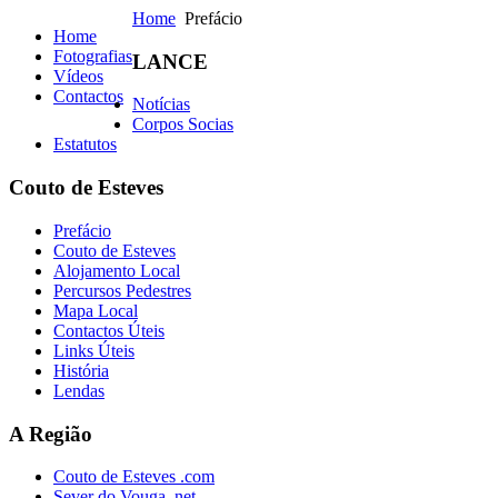
Home
Prefácio
Home
Fotografias
LANCE
Vídeos
Contactos
Notícias
Corpos Socias
Estatutos
Couto de Esteves
Prefácio
Couto de Esteves
Alojamento Local
Percursos Pedestres
Mapa Local
Contactos Úteis
Links Úteis
História
Lendas
A Região
Couto de Esteves .com
Sever do Vouga .net