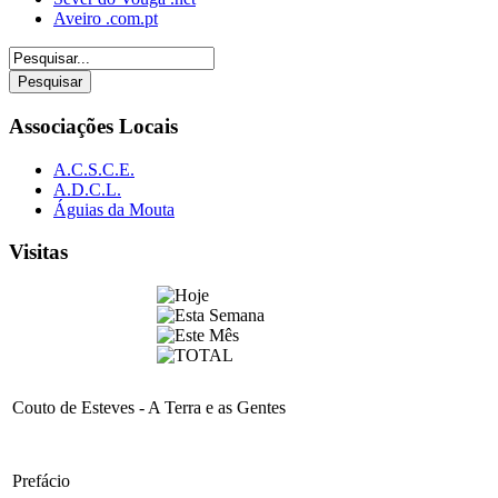
Aveiro .com.pt
Associações Locais
A.C.S.C.E.
A.D.C.L.
Águias da Mouta
Visitas
Couto de Esteves - A Terra e as Gentes
Prefácio