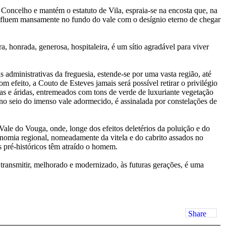
Concelho e mantém o estatuto de Vila, espraia-se na encosta que, na
que fluem mansamente no fundo do vale com o desígnio eterno de chegar
a, honrada, generosa, hospitaleira, é um sítio agradável para viver
s administrativas da freguesia, estende-se por uma vasta região, até
 efeito, a Couto de Esteves jamais será possível retirar o privilégio
as e áridas, entremeados com tons de verde de luxuriante vegetação
 no seio do imenso vale adormecido, é assinalada por constelações de
Vale do Vouga, onde, longe dos efeitos deletérios da poluição e do
onomia regional, nomeadamente da vitela e do cabrito assados no
s pré-históricos têm atraído o homem.
transmitir, melhorado e modernizado, às futuras gerações, é uma
Share