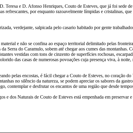
. Teresa e D. Afonso Henriques, Couto de Esteves, que já foi sede de 
uas refrescantes, por enquanto razoavelmente límpidas e cristalinas, 
izada, verdejante, salpicada pelo casario habitado por gente trabalhador
erial e não se confina ao espaço territorial delimitado pelas fronteira
as da Serra do Caramulo, sobem até chegar aos cumes das montanhas. Com
tantes vestidas com tons de cinzento de superfícies rochosas, escarpad
 colorido das casas de numerosas povoações cuja presença viva, à noite,
ando pelas encostas, é fácil chegar a Couto de Esteves, no coração do 
ntanhas no silêncio da natureza, se podem apreciar os sabores da gastr
ego, contemplar e desfrutar os encantos de uma região que desde tempo
gos e dos Naturais de Couto de Esteves está empenhada em preservar e 